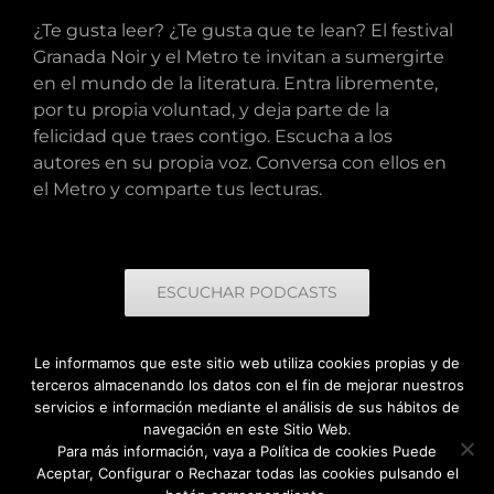
¿Te gusta leer? ¿Te gusta que te lean? El festival
Granada Noir y el Metro te invitan a sumergirte
en el mundo de la literatura. Entra libremente,
por tu propia voluntad, y deja parte de la
felicidad que traes contigo. Escucha a los
autores en su propia voz. Conversa con ellos en
el Metro y comparte tus lecturas.
ESCUCHAR PODCASTS
Le informamos que este sitio web utiliza cookies propias y de
terceros almacenando los datos con el fin de mejorar nuestros
servicios e información mediante el análisis de sus hábitos de
navegación en este Sitio Web.
Para más información, vaya a
Política de cookies
Puede
© Copyright
2026 Granada Noir | Todos los derechos reservados
Aceptar, Configurar o Rechazar todas las cookies pulsando el
| Creado por
Acento Comunicación
|