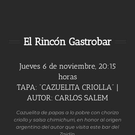
El Rincón Gastrobar
Jueves 6 de noviembre, 20:15
horas
TAPA: “CAZUELITA CRIOLLA” |
AUTOR: CARLOS SALEM
Cazuelita de papas a lo pobre con chorizo
criollo y salsa chimichurri, en honor al origen
argentino del autor que visita este bar del
Zaidín.