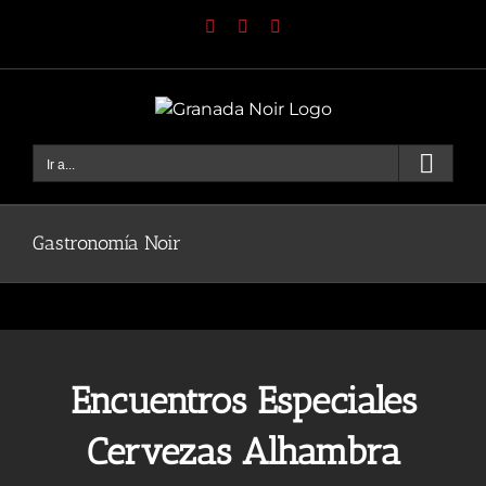
Saltar
Facebook
YouTube
Instagram
al
contenido
Ir a...
Gastronomía Noir
Encuentros Especiales
Cervezas Alhambra