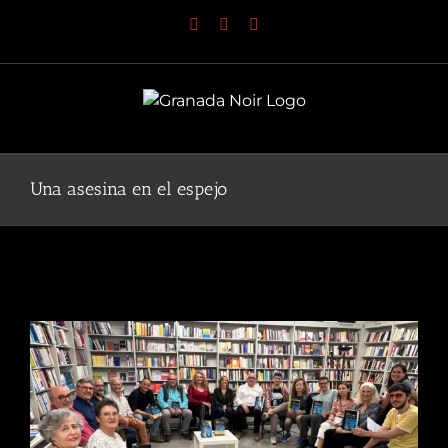
Saltar
Facebook
YouTube
Instagram
al
contenido
Una asesina en el espejo