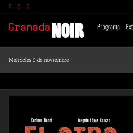
Saltar
Facebook
YouTube
Instagram
al
contenido
Programa
Ex
Miércoles 5 de noviembre