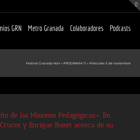
mios GRN
Metro Granada
Colaboradores
Podcasts
Festival Granada Noir
»
PROGRAMA 11
»
Miércoles 5 de noviembre
eño de las Misiones Pedagógicas». En
 Cruces y Enrique Bonet acerca de su